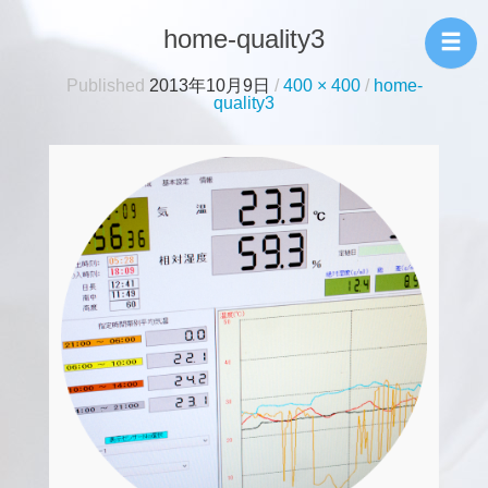
各種こちょうらん
home-quality3
の生産および卸売
Published
2013年10月9日
/
400 × 400
/
home-
り
quality3